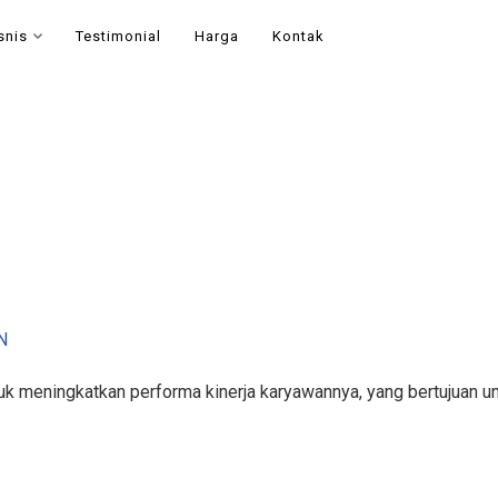
snis
Testimonial
Harga
Kontak
N
k meningkatkan performa kinerja karyawannya, yang bertujuan un