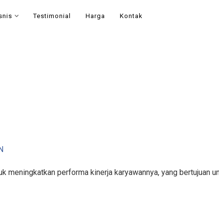
snis
Testimonial
Harga
Kontak
N
k meningkatkan performa kinerja karyawannya, yang bertujuan un