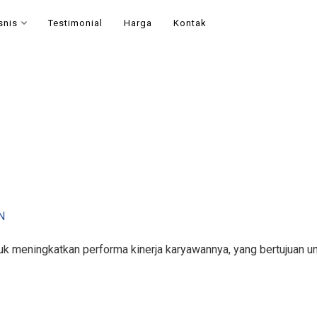
snis
Testimonial
Harga
Kontak
N
k meningkatkan performa kinerja karyawannya, yang bertujuan un