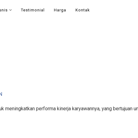
snis
Testimonial
Harga
Kontak
N
k meningkatkan performa kinerja karyawannya, yang bertujuan un