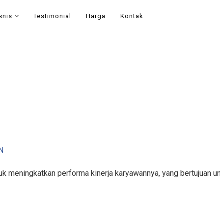
snis
Testimonial
Harga
Kontak
N
k meningkatkan performa kinerja karyawannya, yang bertujuan un