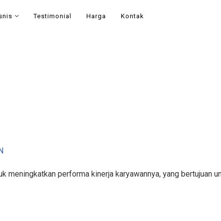
snis
Testimonial
Harga
Kontak
N
k meningkatkan performa kinerja karyawannya, yang bertujuan un