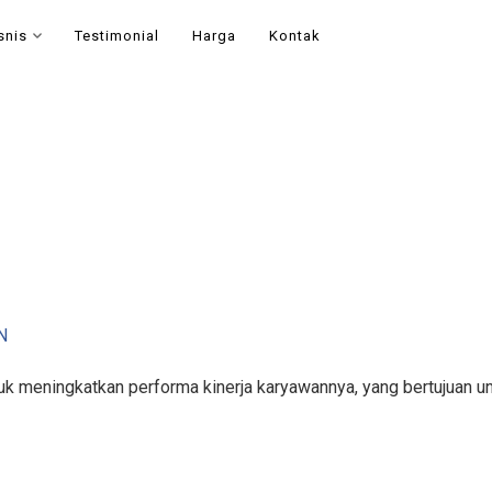
snis
Testimonial
Harga
Kontak
N
k meningkatkan performa kinerja karyawannya, yang bertujuan un