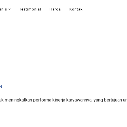
snis
Testimonial
Harga
Kontak
N
k meningkatkan performa kinerja karyawannya, yang bertujuan un