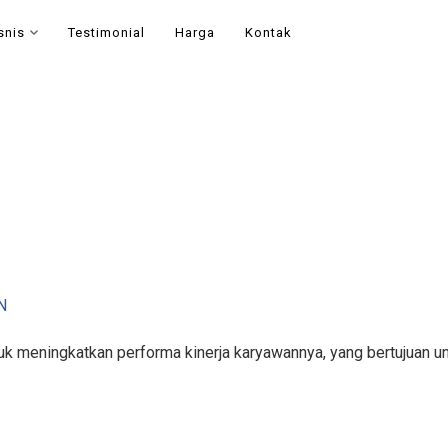
snis
Testimonial
Harga
Kontak
N
k meningkatkan performa kinerja karyawannya, yang bertujuan un