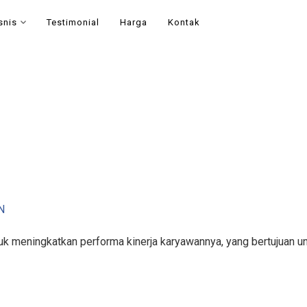
snis
Testimonial
Harga
Kontak
N
k meningkatkan performa kinerja karyawannya, yang bertujuan un