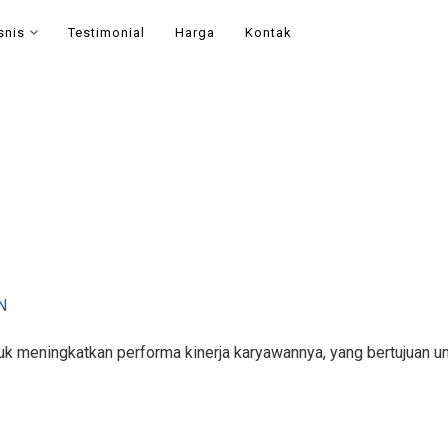
snis
Testimonial
Harga
Kontak
N
k meningkatkan performa kinerja karyawannya, yang bertujuan un