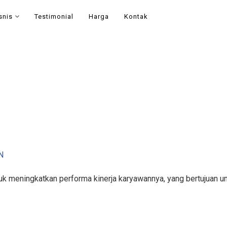
snis
Testimonial
Harga
Kontak
N
k meningkatkan performa kinerja karyawannya, yang bertujuan un