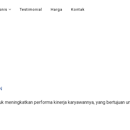
snis
Testimonial
Harga
Kontak
N
k meningkatkan performa kinerja karyawannya, yang bertujuan un