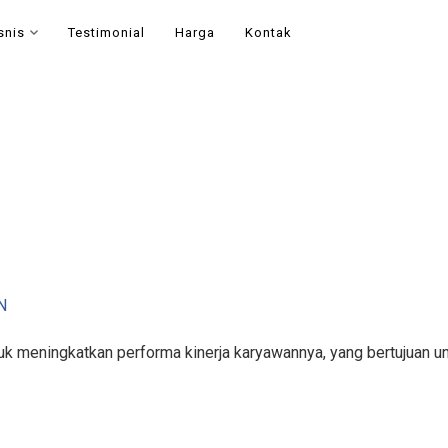
snis
Testimonial
Harga
Kontak
N
k meningkatkan performa kinerja karyawannya, yang bertujuan un